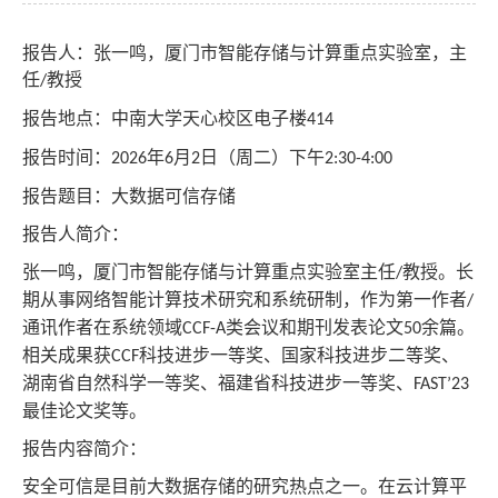
报告人：张一鸣，厦门市智能存储与计算重点实验室，主
任
教授
/
报告地点：中南大学天心校区电子楼
414
报告时间：
年
月
日（周二）下午
2026
6
2
2:30-4:00
报告题目：大数据可信存储
报告人简介：
张一鸣，厦门市智能存储与计算重点实验室主任
教授。长
/
期从事网络智能计算技术研究和系统研制，作为第一作者
/
通讯作者在系统领域
类会议和期刊发表论文
余篇。
CCF-A
50
相关成果获
科技进步一等奖、国家科技进步二等奖、
CCF
湖南省自然科学一等奖、福建省科技进步一等奖、
FAST’23
最佳论文奖等。
报告内容简介：
安全可信是目前大数据存储的研究热点之一。在云计算平